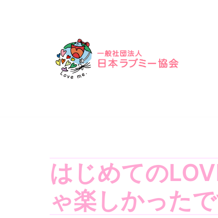
コ
ン
テ
ン
ツ
へ
ス
キ
ッ
プ
はじめてのLOV
ゃ楽しかったで