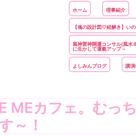
ホーム
理事紹介
【魂の設計図♡紐解き】いの
風神雷神開運コンサル(風水
に生かして運氣アップ～
よしみんブログ
講演
E MEカフェ。むっ
す～！