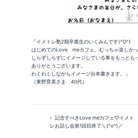
「イメトレ塾2期卒業生のいくみんです(^O^)
はじめてのLove meカフェ。むっちゃ楽しか
しらずしらずにイメージしている事をもっとも
ありがとうございます。
わくわくしながらイメージ台本書きます。」
（東野育美さま 40代）
投
稿
記念すべきLove meカフェ♡イメト
レお話し会第1回目終了＼(^o^)／
ナ