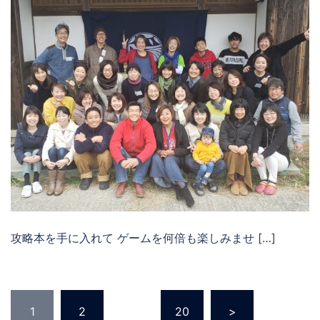
攻略本を手に入れて ゲームを何倍も楽しみませ […]
投
1
2
…
20
>