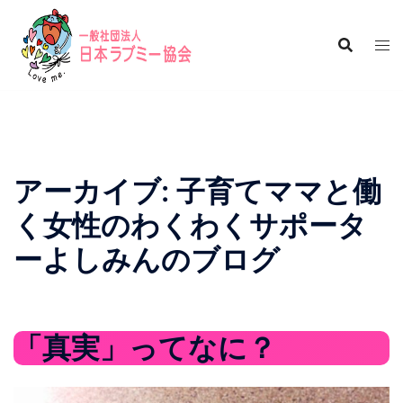
コ
ン
テ
ン
ツ
へ
ス
キ
アーカイブ:
子育てママと働
ッ
く女性のわくわくサポータ
プ
ーよしみんのブログ
「真実」ってなに？