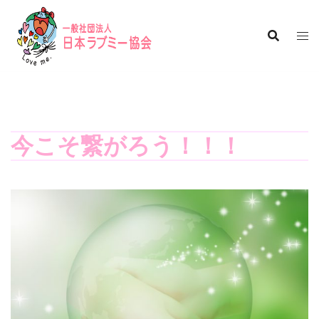
コ
ン
テ
ン
ツ
へ
ス
キ
今こそ繋がろう！！！
ッ
プ