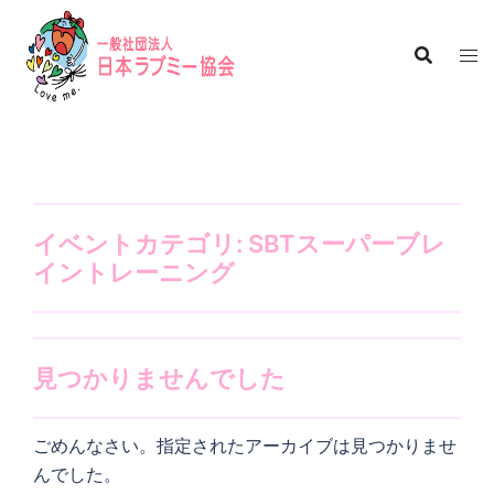
コ
ン
テ
ン
ツ
へ
ス
キ
イベントカテゴリ:
SBTスーパーブレ
ッ
イントレーニング
プ
見つかりませんでした
ごめんなさい。指定されたアーカイブは見つかりませ
んでした。