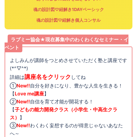
魂の設計図♡紐解き1DAYベーシック
魂の設計図♡紐解き個人コンサル
ラブミー協会★現在募集中のわくわくなセミナー・イ
ベント
よしみんが講師をつとめさせていただく塾と講座です
(*^▽^*)
講座名をクリック
詳細は
してね
①
New!!
自分を好きになり、豊かな人生を生きる！
【
Love me講座
】
②
New!!
自信を育て才能が開花する！
【
子どもの能力開発クラス（小学生・中高生クラ
ス）
】
③
New!!
わくわく妄想するのが得意じゃないあなた
へ～