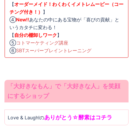
【
オーダーメイド！わくわくイメトレムービー（コー
チング付き！）
】
④
New!!
あなたの中にある宝物が「喜びの貢献」と
いうカタチに変わる！
【
自分の棚卸しワーク
】
⑤
コトマーケティング講座
⑥
SBTスーパーブレイントレーニング
「大好きなもん」で「大好きな人」を笑顔
にするショップ
ありがとう☆酵素はコチラ
Love & Laugh!の