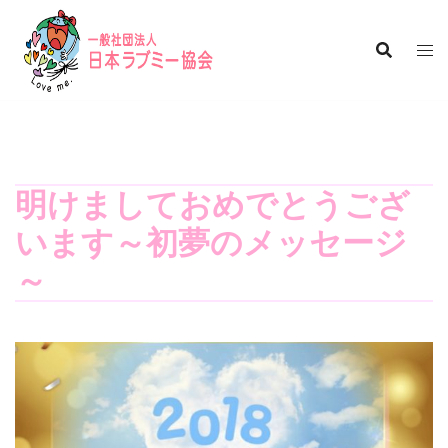
コ
ン
テ
ン
ツ
へ
ス
キ
明けましておめでとうござ
ッ
います～初夢のメッセージ
プ
～