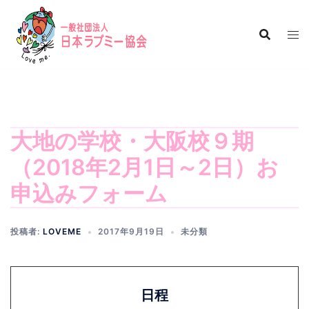
コ
ン
テ
ン
ツ
へ
ス
キ
大地の学校・大阪校９期
ッ
（2018年2月1日～2日）お
プ
申込みフォーム
投稿者:
LOVEME
2017年9月19日
未分類
日程