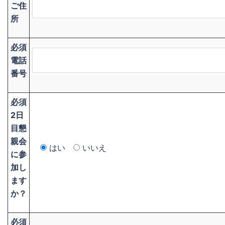
ご住
所
必須
電話
番号
必須
2日
目懇
親会
はい
いいえ
に参
加し
ます
か？
必須