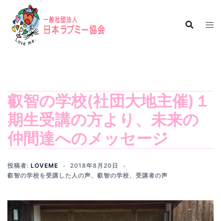
コ
ン
テ
ン
ツ
へ
ス
キ
叡智の学校(社団大地主催)１
ッ
期生受講の方より、未来の
プ
仲間達へのメッセージ
投稿者:
LOVEME
2018年8月20日
叡智の学校を受講した人の声
、
叡智の学校
、
受講者の声